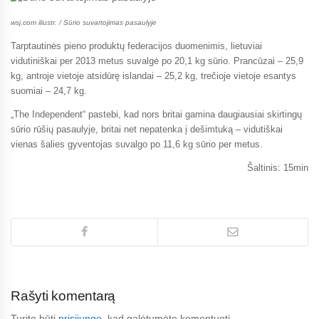
wsj.com iliustr. / Sūrio suvartojimas pasaulyje
Tarptautinės pieno produktų federacijos duomenimis, lietuviai
vidutiniškai per 2013 metus suvalgė po 20,1 kg sūrio. Prancūzai – 25,9
kg, antroje vietoje atsidūrę islandai – 25,2 kg, trečioje vietoje esantys
suomiai – 24,7 kg.
„The Independent“ pastebi, kad nors britai gamina daugiausiai skirtingų
sūrio rūšių pasaulyje, britai net nepatenka į dešimtuką – vidutiškai
vienas šalies gyventojas suvalgo po 11,6 kg sūrio per metus.
Šaltinis: 15min
Rašyti komentarą
Turite būti
prisijungę
, kad galėtumėte komentuoti.