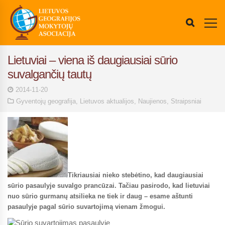
Lietuviai – viena iš daugiausiai sūrio
suvalgančių tautų
2014-11-20
Gyventojų geografija
,
Lietuvos aktualijos
,
Naujienos
,
Straipsniai
Tikriausiai nieko stebėtino, kad daugiausiai
sūrio pasaulyje suvalgo prancūzai. Tačiau pasirodo, kad lietuviai
nuo sūrio gurmanų atsilieka ne tiek ir daug – esame aštunti
pasaulyje pagal s
ūrio suvartojimą vienam žmogui.