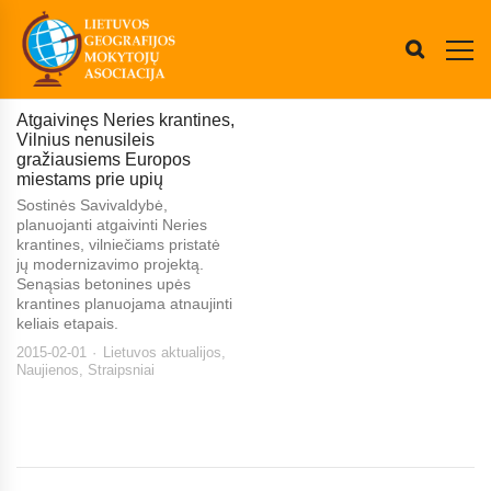
Atgaivinęs Neries krantines,
Vilnius nenusileis
gražiausiems Europos
miestams prie upių
Sostinės Savivaldybė,
planuojanti atgaivinti Neries
krantines, vilniečiams pristatė
jų modernizavimo projektą.
Senąsias betonines upės
krantines planuojama atnaujinti
keliais etapais.
2015-02-01
Lietuvos aktualijos
,
Naujienos
,
Straipsniai