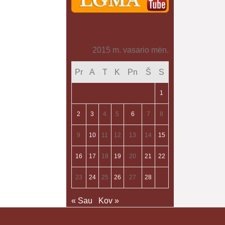
2015 m. vasario mėn.
Pr
A
T
K
Pn
Š
S
1
2
3
4
5
6
7
8
9
10
11
12
13
14
15
16
17
18
19
20
21
22
23
24
25
26
27
28
« Sau
Kov »