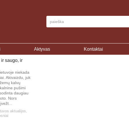
i
Aktyvas
Kontaktai
ir saugo, ir
ietuvoje niekada
ai. Akivaizdu, juk
 žemų kalvų
 kalnine pušimi
sodinta daugiau
oto. Nors
įvežt...
tuvos aktualijos
,
psniai