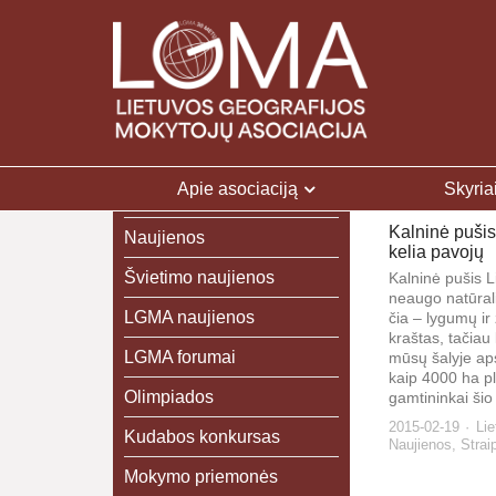
Apie asociaciją
Skyria
Kalninė pušis 
Naujienos
kelia pavojų
Švietimo naujienos
Kalninė pušis L
neaugo natūrali
LGMA naujienos
čia – lygumų ir
kraštas, tačiau
LGMA forumai
mūsų šalyje ap
kaip 4000 ha pl
Olimpiados
gamtininkai šio 
2015-02-19
Lie
Kudabos konkursas
Naujienos
,
Strai
Mokymo priemonės