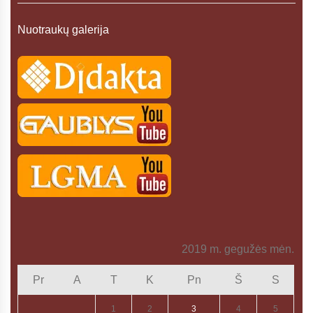
Nuotraukų galerija
2019 m. gegužės mėn.
Pr
A
T
K
Pn
Š
S
1
2
3
4
5