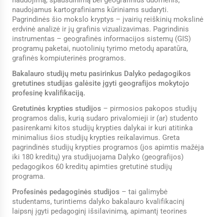
naudojimą, spausdinimą bei geografinius duomenis,
naudojamus kartografiniams kūriniams sudaryti.
Pagrindinės šio mokslo kryptys – įvairių reiškinių mokslinė
erdvinė analizė ir jų grafinis vizualizavimas. Pagrindinis
instrumentas – geografinės informacijos sistemų (GIS)
programų paketai, nuotolinių tyrimo metodų aparatūra,
grafinės kompiuterinės programos.
Bakalauro studijų metu pasirinkus Dalyko pedagogikos
gretutines studijas galėsite įgyti geografijos mokytojo
profesinę kvalifikaciją.
Gretutinės krypties studijos
– pirmosios pakopos studijų
programos dalis, kurią sudaro privalomieji ir (ar) studento
pasirenkami kitos studijų krypties dalykai ir kuri atitinka
minimalius šios studijų krypties reikalavimus. Greta
pagrindinės studijų krypties programos (jos apimtis mažėja
iki 180 kreditų) yra studijuojama Dalyko (geografijos)
pedagogikos 60 kreditų apimties gretutinė studijų
programa.
Profesinės pedagoginės studijos
– tai galimybė
studentams, turintiems dalyko bakalauro kvalifikacinį
laipsnį įgyti pedagoginį išsilavinimą, apimantį teorines