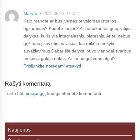
Marytė
2019-05-30, 11:37
Kaip manote ar bus įvestas privalomas istorijos
egzaminas? Kodėl istorijos? Ar nenukentės geografijos
dalykas, kuris yra integralesnis, platesnis. Ar tai nebus
grįžimas į sovietinius laikus, kai reikėjo mokytis
suvažiavimus.Dabar šie dalykai buvo vienodai svarbūs
mokiniai galėjo rinktis. Ar tai ne grįžimas atgal?
Prisijunkite norėdami atsakyti
Rašyti komentarą
Turite būti
prisijungę
, kad galėtumėte komentuoti.
Naujienos