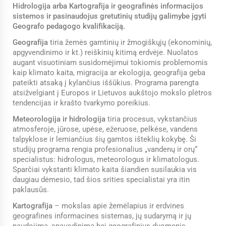
Hidrologija arba Kartografija ir geografinės informacijos
sistemos ir pasinaudojus gretutinių studijų galimybe įgyti
Geografo pedagogo kvalifikaciją.
Geografija
tiria žemės gamtinių ir žmogiškųjų (ekonominių,
apgyvendinimo ir kt.) reiškinių kitimą erdvėje. Nuolatos
augant visuotiniam susidomėjimui tokiomis problemomis
kaip klimato kaita, migracija ar ekologija, geografija geba
pateikti atsaką į kylančius iššūkius. Programa parengta
atsižvelgiant į Europos ir Lietuvos aukštojo mokslo plėtros
tendencijas ir krašto tvarkymo poreikius.
Meteorologija ir hidrologija
tiria procesus, vykstančius
atmosferoje, jūrose, upėse, ežeruose, pelkėse, vandens
talpyklose ir lemiančius šių gamtos išteklių kokybę. Ši
studijų programa rengia profesionalius „vandenų ir orų“
specialistus: hidrologus, meteorologus ir klimatologus.
Sparčiai vykstanti klimato kaita šiandien susilaukia vis
daugiau dėmesio, tad šios srities specialistai yra itin
paklausūs.
Kartografija
– mokslas apie žemėlapius ir erdvines
geografines informacines sistemas, jų sudarymą ir jų