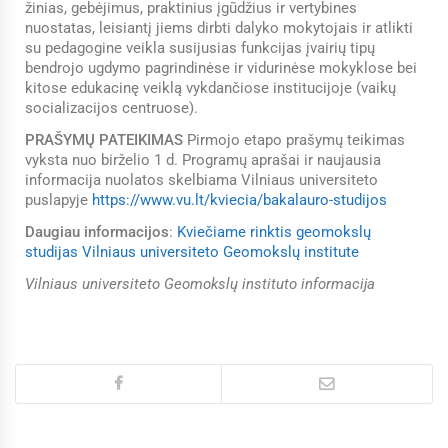
žinias, gebėjimus, praktinius įgūdžius ir vertybines
nuostatas, leisiantį jiems dirbti dalyko mokytojais ir atlikti
su pedagogine veikla susijusias funkcijas įvairių tipų
bendrojo ugdymo pagrindinėse ir vidurinėse mokyklose bei
kitose edukacinę veiklą vykdančiose institucijoje (vaikų
socializacijos centruose).
PRAŠYMŲ PATEIKIMAS
Pirmojo etapo prašymų teikimas
vyksta nuo birželio 1 d. Programų aprašai ir naujausia
informacija nuolatos skelbiama Vilniaus universiteto
puslapyje
https://www.vu.lt/kviecia/bakalauro-studijos
Daugiau informacijos
:
Kviečiame rinktis geomokslų
studijas Vilniaus universiteto Geomokslų institute
Vilniaus universiteto Geomokslų instituto informacija