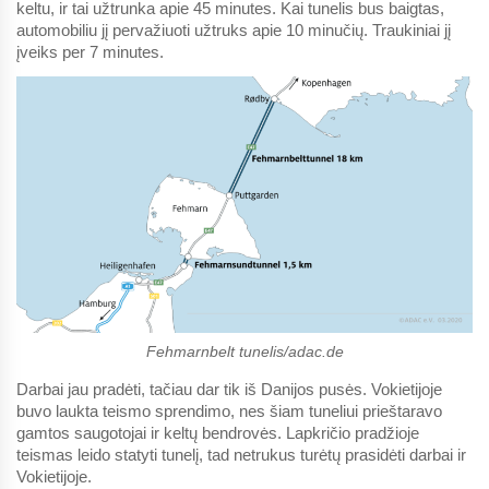
keltu, ir tai užtrunka apie 45 minutes. Kai tunelis bus baigtas,
automobiliu jį pervažiuoti užtruks apie 10 minučių. Traukiniai jį
įveiks per 7 minutes.
Fehmarnbelt tunelis/adac.de
Darbai jau pradėti, tačiau dar tik iš Danijos pusės. Vokietijoje
buvo laukta teismo sprendimo, nes šiam tuneliui prieštaravo
gamtos saugotojai ir keltų bendrovės. Lapkričio pradžioje
teismas leido statyti tunelį, tad netrukus turėtų prasidėti darbai ir
Vokietijoje.