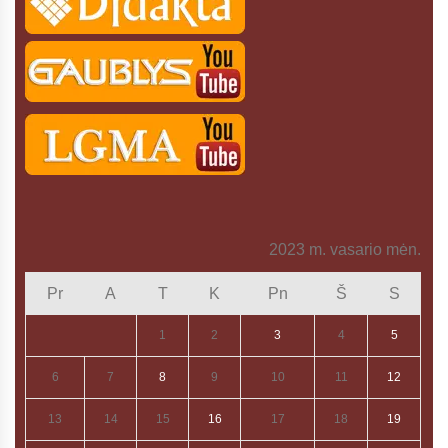
2023 m. vasario mėn.
Pr
A
T
K
Pn
Š
S
1
2
3
4
5
6
7
8
9
10
11
12
13
14
15
16
17
18
19