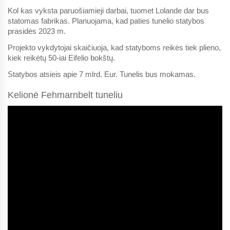
Kol kas vyksta paruošiamieji darbai, tuomet Lolande dar bus
statomas fabrikas. Planuojama, kad paties tunelio statybos
prasidės 2023 m.
Projekto vykdytojai skaičiuoja, kad statyboms reikės tiek plieno,
kiek reikėtų 50-iai Eifelio bokštų.
Statybos atsieis apie 7 mlrd. Eur. Tunelis bus mokamas.
Kelionė Fehmarnbelt tuneliu