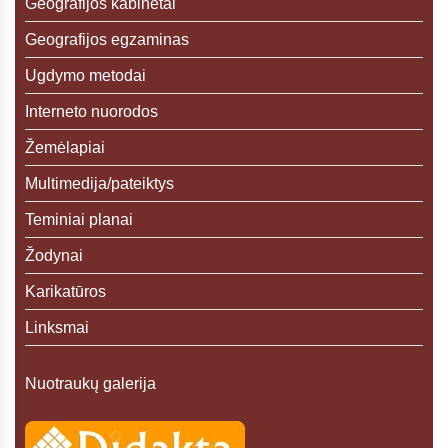
Geografijos kabinetai
Geografijos egzaminas
Ugdymo metodai
Interneto nuorodos
Žemėlapiai
Multimedija/pateiktys
Teminiai planai
Žodynai
Karikatūros
Linksmai
Nuotraukų galerija