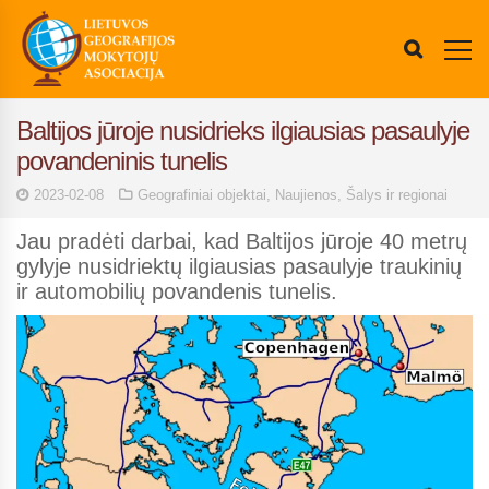
Baltijos jūroje nusidrieks ilgiausias pasaulyje
povandeninis tunelis
2023-02-08
Geografiniai objektai
,
Naujienos
,
Šalys ir regionai
Jau pradėti darbai, kad Baltijos jūroje 40 metrų
gylyje nusidriektų ilgiausias pasaulyje traukinių
ir automobilių povandenis tunelis.