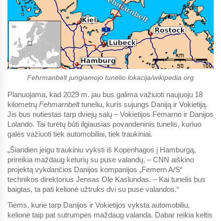
Fehrmanbelt jungiamojo tunelio lokacija/wikipedia.org
Planuojama, kad 2029 m. jau bus galima važiuoti naujuoju 18
kilometrų
Fehmarnbelt
tuneliu, kuris sujungs Daniją ir Vokietiją.
Jis bus nutiestas tarp dviejų salų – Vokietijos Fėmarno ir Danijos
Lolando. Tai turėtų būti ilgiausias povandeninis tunelis, kuriuo
galės važiuoti tiek automobiliai, tiek traukiniai.
„Šiandien jeigu traukiniu vyksti iš Kopenhagos į Hamburgą,
prireikia maždaug keturių su puse valandų, – CNN aiškino
projektą vykdančios Danijos kompanijos „Femern A/S“
technikos direktorius Jensas Ole Kaslundas. – Kai tunelis bus
baigtas, ta pati kelionė užtruks dvi su puse valandos.“
Tiems, kurie tarp Danijos ir Vokietijos vyksta automobiliu,
kelionė taip pat sutrumpės maždaug valanda. Dabar reikia keltis