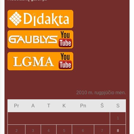
2010 m. rugpjūčio mėn.
Pr
A
T
K
Pn
Š
S
1
2
3
4
5
6
7
8