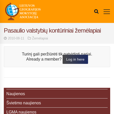
Pasaulio valstybių kontūriniai žemėlapiai
2010-08-11
Žemėlapiai
Turinį gali peržiūrėti tik patvirtinti nariai.
Already a member?
Log in here
Naujienos
Švietimo naujienos
LGMA naujienos