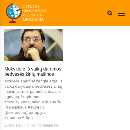
Mokykloje iš vaikų daromos
bedvasės žinių mašinos
Mokykla sparčiai žengia atgal iš
vaikų darydama bedvases žinių
mašinas, nes pamiršus dvasinį
ugdymą žlugdomas
žmogiškumas, sako Vilniaus šv.
Pranciškaus Asyžiečio
(Bernardinų) parapijos
klebonas Arūna...
2011-01-17
Švietimo naujienos