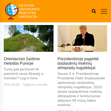
Orientacinio žaidimo
Prezidentūroje pagerbti
metodas Punioje
tarptautinių mokinių
olimpiadų nugalėtojai
Turinį gali peržiūrėti tik
patvirtinti nariai.Already a
Sausio 5 d. Prezidentūroje
member? Log in here
Prezidentė Dalia Grybauskaitė
apdovanojo tarptautinių
2011-01-06
Ugdymo metodai
olimpiadų nugalėtojus. 2010-
aisiais tarptautinėse mokinių
olimpiadose ir konkursuose
dalyvavo 68 mūsų šalies
mokiniai. ...