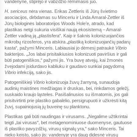
vandenyne, stiprėjo ir vabzdžio rėmimasis juo.
H. sericeus
nėra vienas. Erikas Zettleris iš Jūrų švietimo
asociacijos, dirbdamas su Minceriu ir Linda Amaral-Zettler iš
Jūrų biologinės laboratorijos Woods Hole’e, atrado, kad
plastikas netgi sukuria visiškai naują ekosistemą – Amaral-
Zettler vadiną ją „plastisfera“. Kaip ir šaknis kolonizuojančios
mikrobų rizosferos, yra atskira „plastiką kolonizuojančių padarų
kasta“, pažymi Minceris. Labiausiai jo dėmesį patraukė
Vibrio
bakterijos. „Jos labai prisitaikiusios kolonizuoti paviršius ir gali
būti patogeniškos,“ pažymi jis. Yra buvę atvejų, kai žmonės
žvejodami įsidurdavo kabliuku ir gaudavo sunkiai pagydomą
Vibrio
infekciją, sako jis.
Patogeniškieji
Vibrio
kolonizuoja žuvų žarnyną, sunaudoja
audinių maistines medžiagas ir druskas, bei, rinkdamos geležį,
suskaido kraujo ląsteles. Pasišalinusios su išmatomis, jos gali
prisitvirtinti prie plastiko gabalėlio, persigrupuoti ir užkrėsti kitą
žuvį, supainiojusią jų buveinę su planktonu.
Plastikas gali būti naudingas ir virusams. „Negalime užtikrintai
teigti „tai virusas“, bet metagenominiuose duomenyse, gautuose
iš plastiko pavyzdžių, virusų signalų yra,“ sako Minceris. Tai
nieko keisto, sako jis: vandenyje yra daug didesnė virusų