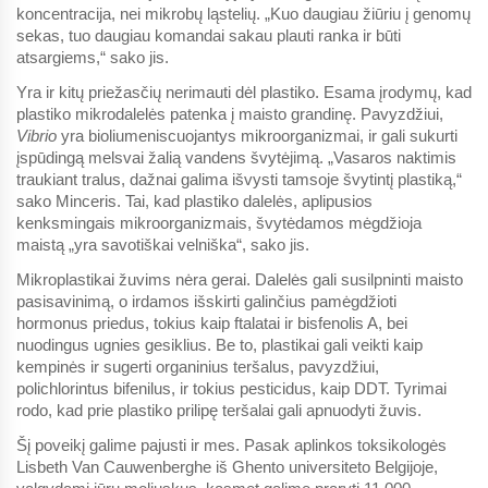
koncentracija, nei mikrobų ląstelių. „Kuo daugiau žiūriu į genomų
sekas, tuo daugiau komandai sakau plauti ranka ir būti
atsargiems,“ sako jis.
Yra ir kitų priežasčių nerimauti dėl plastiko. Esama įrodymų, kad
plastiko mikrodalelės patenka į maisto grandinę. Pavyzdžiui,
Vibrio
yra bioliumeniscuojantys mikroorganizmai, ir gali sukurti
įspūdingą melsvai žalią vandens švytėjimą. „Vasaros naktimis
traukiant tralus, dažnai galima išvysti tamsoje švytintį plastiką,“
sako Minceris. Tai, kad plastiko dalelės, aplipusios
kenksmingais mikroorganizmais, švytėdamos mėgdžioja
maistą „yra savotiškai velniška“, sako jis.
Mikroplastikai žuvims nėra gerai. Dalelės gali susilpninti maisto
pasisavinimą, o irdamos išskirti galinčius pamėgdžioti
hormonus priedus, tokius kaip ftalatai ir bisfenolis A, bei
nuodingus ugnies gesiklius. Be to, plastikai gali veikti kaip
kempinės ir sugerti organinius teršalus, pavyzdžiui,
polichlorintus bifenilus, ir tokius pesticidus, kaip DDT. Tyrimai
rodo, kad prie plastiko prilipę teršalai gali apnuodyti žuvis.
Šį poveikį galime pajusti ir mes. Pasak aplinkos toksikologės
Lisbeth Van Cauwenberghe iš Ghento universiteto Belgijoje,