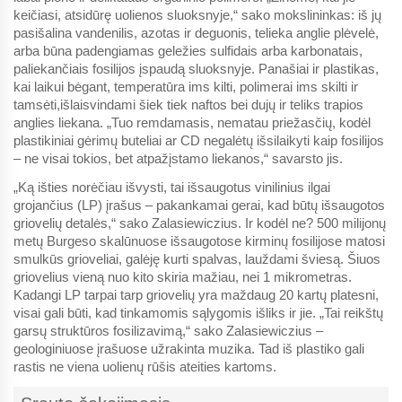
keičiasi, atsidūrę uolienos sluoksnyje,“ sako mokslininkas: iš jų
pasišalina vandenilis, azotas ir deguonis, telieka anglie plėvelė,
arba būna padengiamas geležies sulfidais arba karbonatais,
paliekančiais fosilijos įspaudą sluoksnyje. Panašiai ir plastikas,
kai laikui bėgant, temperatūra ims kilti, polimerai ims skilti ir
tamsėti,išlaisvindami šiek tiek naftos bei dujų ir teliks trapios
anglies liekana. „Tuo remdamasis, nematau priežasčių, kodėl
plastikiniai gėrimų buteliai ar CD negalėtų išsilaikyti kaip fosilijos
– ne visai tokios, bet atpažįstamo liekanos,“ savarsto jis.
„Ką išties norėčiau išvysti, tai išsaugotus vinilinius ilgai
grojančius (LP) įrašus – pakankamai gerai, kad būtų išsaugotos
griovelių detalės,“ sako Zalasiewiczius. Ir kodėl ne? 500 milijonų
metų Burgeso skalūnuose išsaugotose kirminų fosilijose matosi
smulkūs grioveliai, galėję kurti spalvas, lauždami šviesą. Šiuos
griovelius vieną nuo kito skiria mažiau, nei 1 mikrometras.
Kadangi LP tarpai tarp griovelių yra maždaug 20 kartų platesni,
visai gali būti, kad tinkamomis sąlygomis išliks ir jie. „Tai reikštų
garsų struktūros fosilizavimą,“ sako Zalasiewiczius –
geologiniuose įrašuose užrakinta muzika. Tad iš plastiko gali
rastis ne viena uolienų rūšis ateities kartoms.