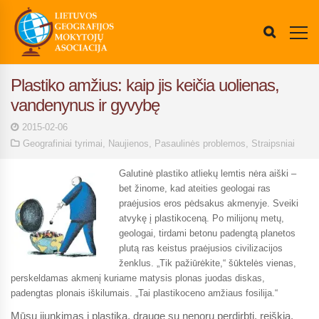
Plastiko amžius: kaip jis keičia uolienas,
vandenynus ir gyvybę
2015-02-06
Geografiniai tyrimai
,
Naujienos
,
Pasaulinės problemos
,
Straipsniai
Galutinė plastiko atliekų lemtis nėra aiški –
bet žinome, kad ateities geologai ras
praėjusios eros pėdsakus akmenyje. Sveiki
atvykę į plastikoceną. Po milijonų metų,
geologai, tirdami betonu padengtą planetos
plutą ras keistus praėjusios civilizacijos
ženklus. „Tik pažiūrėkite,“ šūktelės vienas,
perskeldamas akmenį kuriame matysis plonas juodas diskas,
padengtas plonais iškilumais. „Tai plastikoceno amžiaus fosilija.“
Mūsų įjunkimas į plastiką, drauge su nenoru perdirbti, reiškia,