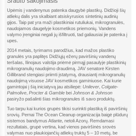
Srauto šakojimasis
Upėmis į vandenynus patenka daugybė plastikų. Didžioji šių
atliekų dalis yra skalbiant atsiskyrusios sintetinių audinių
gijos. Taip pat yra maži plastikiniai rutuliukai, mikrogranulės,
naudojamos daugelyje kosmetikos priemonių. Vandens
valymo įrenginiai negali jų išfiltruoti, tad galiausiai jie patenka į
upes.
2014 metais, tyrimams parodžius, kad mažos plastiko
granulės yra paplitęs Didžiųjų ežerų paviršinių vandenų
teršalas, Ilinojaus valstija priėmė pirmąjį pasaulyje plastikinių
mikrogranulių naudojimo draudimą. JAV senatorė Kirsten
Gillibrand stengiasi priimti įstatymą, drausiantį mikrogranulių
naudojimą visuose JAV kosmetikos gaminiuose. Kai kurie
gamintojai į šią iniciatyvą jau atsiliepė:
Unilever
,
Colgate-
Palmolive
,
Procter & Gamble
bei
Johnson & Johnson
pasiryžo pašalinti šias mikrogranules iš savo produktų.
Tuo tarpu kai kurios grupės tikisi surinkti plastiką iš paviršinių
srovių. Pernai The Ocean Cleanup organizacija baigė plūdurų
sistemos bandymus Atlante, netoli Azorų. Remdamasi
rezultatais, grupė vertina, kad vienos paviršinės srovės
valymas nuo plaukiojančių atliekų truktų 5 – 10 metų, be