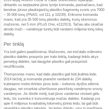
dirbantis su tarptautine jūros tyrėjo komanda, paskaičiavo, kad
bendras jūrose plaukiojančių plastiko fragmentų svoris yra 7000
– 35 000 tonų (
PNAS
, vol 111, p 10239). Erikseno komanda
mano, kad yra 35 500 tonų plastiko dalelių, kurių skersmuo
mažesnis, nei 5 mm (
PLoS One
, e111913). Tačiau abu skaičiai
atrodo maži – vandenyje turėtų būti randami milijonai tonų tokių
dalelių.
Per tinklą
Yra keli galimi paaiškinimai. Mažesnės, nei trečdalio milimetro
plastiko dalelės prasprūs per tralo tinklą, kadangi tinklo akys
pernelyg didelės, tad daugybė plastiko gali prasprūsti
neužfiksuota.
Thompsonas mano, kad dalis plastiko gali būti įkalinta lede.
2014 birželį, jo komanda pranešė randanti iki 234 dalelių
kubiniame metre Arkties jūros ledo – keliomis dydžio eilėmis
daugiau, nei smarkiai užterštuose paviršinių vandenyno srovių
vandenyse. Jis iškėlė mintį, kad jūros vandeniui virstant gėlu
ledu, šis surenka ir koncentruoja mažas daleles. Kadangi yra
apie 6 milijonus kvadratinių kilometrų jūrinio ledo, tai gali būti
gigantiška plastiko talpykla. Jei ledas ištirptų, visa ši medžiaga