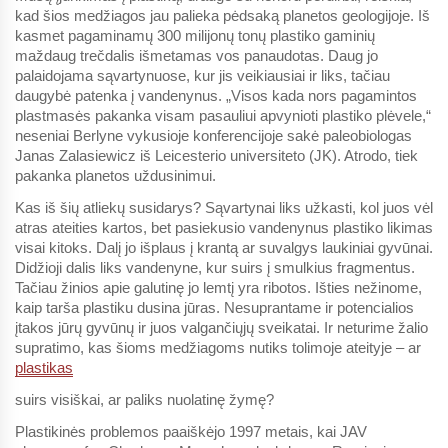
kad šios medžiagos jau palieka pėdsaką planetos geologijoje. Iš
kasmet pagaminamų 300 milijonų tonų plastiko gaminių
maždaug trečdalis išmetamas vos panaudotas. Daug jo
palaidojama sąvartynuose, kur jis veikiausiai ir liks, tačiau
daugybė patenka į vandenynus. „Visos kada nors pagamintos
plastmasės pakanka visam pasauliui apvynioti plastiko plėvele,“
neseniai Berlyne vykusioje konferencijoje sakė paleobiologas
Janas Zalasiewicz iš Leicesterio universiteto (JK). Atrodo, tiek
pakanka planetos uždusinimui.
Kas iš šių atliekų susidarys? Sąvartynai liks užkasti, kol juos vėl
atras ateities kartos, bet pasiekusio vandenynus plastiko likimas
visai kitoks. Dalį jo išplaus į krantą ar suvalgys laukiniai gyvūnai.
Didžioji dalis liks vandenyne, kur suirs į smulkius fragmentus.
Tačiau žinios apie galutinę jo lemtį yra ribotos. Išties nežinome,
kaip tarša plastiku dusina jūras. Nesuprantame ir potencialios
įtakos jūrų gyvūnų ir juos valgančiųjų sveikatai. Ir neturime žalio
supratimo, kas šioms medžiagoms nutiks tolimoje ateityje – ar
plastikas
suirs visiškai, ar paliks nuolatinę žymę?
Plastikinės problemos paaiškėjo 1997 metais, kai JAV