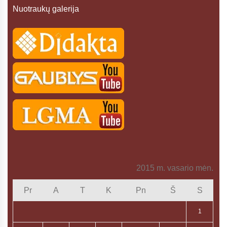
Nuotraukų galerija
2015 m. vasario mėn.
Pr
A
T
K
Pn
Š
S
1