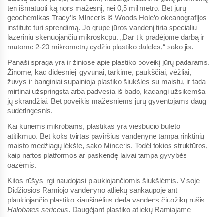
ten išmatuoti ką nors mažesnį, nei 0,5 milimetro. Bet jūrų
geochemikas Tracy’is Minceris iš Woods Hole’o okeanografijos
instituto turi sprendimą. Jo grupė jūros vandenį tiria specialiu
lazeriniu skenuojančiu mikroskopu. „Dar tik pradėjome darbą ir
matome 2-20 mikrometrų dydžio plastiko daleles,“ sako jis.
Panaši spraga yra ir žiniose apie plastiko poveikį jūrų padarams.
Žinome, kad didesnieji gyvūnai, tarkime, paukščiai, vėžliai,
žuvys ir banginiai supainioja plastiko šiukšles su maistu, ir tada
mirtinai užspringsta arba padvesia iš bado, kadangi užsikemša
jų skrandžiai. Bet poveikis mažesniems jūrų gyventojams daug
sudėtingesnis.
Kai kuriems mikrobams, plastikas yra viešbučio bufeto
atitikmuo. Bet koks tvirtas paviršius vandenyne tampa rinktinių
maisto medžiagų lėkšte, sako Minceris. Todėl tokios struktūros,
kaip naftos platformos ar paskendę laivai tampa gyvybės
oazėmis.
Kitos rūšys irgi naudojasi plaukiojančiomis šiukšlėmis. Visoje
Didžiosios Ramiojo vandenyno atliekų sankaupoje ant
plaukiojančio plastiko kiaušinėlius deda vandens čiuožikų rūšis
Halobates sericeus
. Daugėjant plastiko atliekų Ramiajame