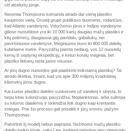
vėl atsidurtų jūroje.
Neseniai Thompsono komanda atrado dar vieną plastiko
kaupimosi vietą. Gruodį grupė publikavo duomenis, rodančius,
kad Atlanto vandenyno, Viduržemio jūros ir Indijos vandenyno
giliose nuosėdose yra iki 10 000 kartų daugiau mažų plastiko ir
kitų polimerų, daugiausia gijų pavidalu, gabaliukų, nei
paviršiniuose vandenyse. Mėginiuose buvo iki 800 000 dalelių
kubiniame metre. Pavyzdžių paimta nedaug, vos 12 nuosėdų
kernų iš septynių ekspedicijų, ir keturi koralų mėginiai, bet
plastiko liekanų rasta juose visuose.
Ar jūrų dugno nuosėdos gali paaiškinti trūkstamą plastiką? Tai
atrodo tikėtina, žinant, kad yra apie 300 milijonų kvadratinių
kilometrų jūros dugno.
Kai kurios plastiko dalelės sunkesnės už vandenį ir skęsta, to
tarpu kitas kolonizuoja, pavyzdžiui, fitoplanktonas, arba sulimpa
su kitomis dalelėmis ir sklendžia link dugno kaip krentantis
sniegas. Prie šio proceso gali prisidėti ir jūrų srovės, pažymi
Thompsonas.
Patvirtinti šį modelį nebus paprasta. Nežinome mažų plastiko
dalelių tankio jūroje, sako Law, kadangi neturime gerų priemonių