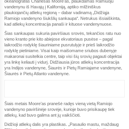
okeanografas Charlesas Moore’as, plaukdamas Ramiuoju
vandenynu iš Havajų į Kaliforniją, aptiko milžiniškus
plaukiojančių atliekų regioną – dabar vadinamą „Didžiąja
Ramiojo vandenyno šiukšlių sankaupa“. Netrukus išsiaiškinta,
kad atliekų koncentracija panaši ir kituose vandenynuose.
Šias sankaupas sukuria paviršiaus srovės, tekančios ratu nuo
vieno kranto prie kito abiejose ekvatoriaus pusėse – pagal
laikrodžio rodyklę šiauriniame pusrutulyje ir prieš laikrodžio
rodyklę pietiniame. Visai kaip maišomame sriubos dubenyje
makaronai susitelkia centre, taip visi šių srovių pagauti objektai
yra linkę keliauti į vidurį. Didžiausia jūros atliekų koncentracija
yra Indijos vandenyne, Šiaurės ir Pietų Ramiajame vandenyne,
Šiaurės ir Pietų Atlanto vandenyne.
Šiais metais Moore’as pranešė radęs vieną vietą Ramiojo
vandenyno paviršinėje srovėje, kurioje buvo prisikaupę tiek
atliekų, kad buvo galima ant jų vaikščioti.
Didžioji atliekų dalis yra plastikas. „Pasaulio mastu, maždaug