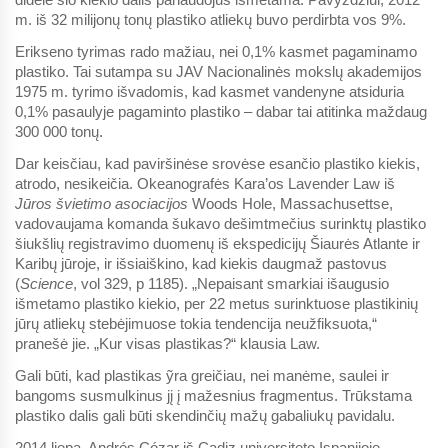
m. iš 32 milijonų tonų plastiko atliekų buvo perdirbta vos 9%.
Erikseno tyrimas rado mažiau, nei 0,1% kasmet pagaminamo
plastiko. Tai sutampa su JAV Nacionalinės mokslų akademijos
1975 m. tyrimo išvadomis, kad kasmet vandenyne atsiduria
0,1% pasaulyje pagaminto plastiko – dabar tai atitinka maždaug
300 000 tonų.
Dar keisčiau, kad paviršinėse srovėse esančio plastiko kiekis,
atrodo, nesikeičia. Okeanografės Kara’os Lavender Law iš
Jūros švietimo asociacijos
Woods Hole, Massachusettse,
vadovaujama komanda šukavo dešimtmečius surinktų plastiko
šiukšlių registravimo duomenų iš ekspedicijų Šiaurės Atlante ir
Karibų jūroje, ir išsiaiškino, kad kiekis daugmaž pastovus
(
Science
, vol 329, p 1185). „Nepaisant smarkiai išaugusio
išmetamo plastiko kiekio, per 22 metus surinktuose plastikinių
jūrų atliekų stebėjimuose tokia tendencija neužfiksuota,“
pranešė jie. „Kur visas plastikas?“ klausia Law.
Gali būti, kad plastikas ỹra greičiau, nei manėme, saulei ir
bangoms susmulkinus jį į mažesnius fragmentus. Trūkstama
plastiko dalis gali būti skendinčių mažų gabaliukų pavidalu.
2014 liepą, Andrés Cózar iš Cadiz universiteto Ispanijoje,