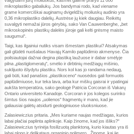
valgydami jūrų moliuskus, kasmet galime praryti 11 000
mikroplastiko gabaliukų. Jos bandymai rodo, kad viename
grame komerciškai auginamų dvigeldžių moliuskų audinio yra
0,36 mikroplastiko dalelių. Austrėse jų kiek daugiau. Reikėtų
suvalgyti nemažai jūros gėrybių, sako Van Cauwenberghe, „bet
mikroskopinės plastikų dalelės jūroje gali kelti grėsmę maisto
saugumui“.
Taigi, kas ilgainiui nutiks visam išmestam plastikui? Atsakymas
gali glūdėti nuošalaus Havajų Kamilo paplūdimio akmenyse. Čia
poilsiautojai dažnai degina plastiką laužuose ir dabar smėlyje
pilna „plastiglomeratų“, smėlio ir dirbtinių medžiagų mišinio,
suklijuoto išlydytu plastiku. Nors kol kas jo randama nedaug,
gali būti, kad panašios „plastikoceno“ nuosėdos gali formuotis
paplūdimiuose, kur teka lava, arba kur miškų gaisrai ir ypatingai
aukšta temperatūra, sako geologė Patricia Corcoran iš Vakarų
Ontario universiteto Kanadoje. Corcoran ir jos kolegos surinko
šimtus šios naujos „uolienos“ fragmentų ir mano, kad jie
galiausiai galėtų atsidurti geologiniuose sluoksniuose.
Zalasiewiczius pritaria. „Mes kuriame naujas medžiagas, kurios
labai plačiai paplinta aplinkoje. Kaip žinome, kad jos išliks?“
Zalasiewiczius tyrinėja fosilizuotą planktoną, kurio kiautas yra iš
labai plono ir delikataus organinio polimero. „Žinome, kai jie