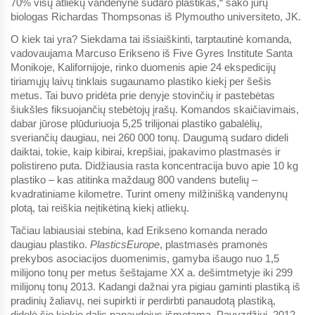
70% visų atliekų vandenyne sudaro plastikas,“ sako jūrų
biologas Richardas Thompsonas iš Plymoutho universiteto, JK.
O kiek tai yra? Siekdama tai išsiaiškinti, tarptautinė komanda,
vadovaujama Marcuso Erikseno iš Five Gyres Institute Santa
Monikoje, Kalifornijoje, rinko duomenis apie 24 ekspedicijų
tiriamųjų laivų tinklais sugaunamo plastiko kiekį per šešis
metus. Tai buvo pridėta prie denyje stovinčių ir pastebėtas
šiukšles fiksuojančių stebėtojų įrašų. Komandos skaičiavimais,
dabar jūrose plūduriuoja 5,25 trilijonai plastiko gabalėlių,
sveriančių daugiau, nei 260 000 tonų. Daugumą sudaro dideli
daiktai, tokie, kaip kibirai, krepšiai, įpakavimo plastmasės ir
polistireno puta. Didžiausia rasta koncentracija buvo apie 10 kg
plastiko – kas atitinka maždaug 800 vandens butelių –
kvadratiniame kilometre. Turint omeny milžinišką vandenynų
plotą, tai reiškia neįtikėtiną kiekį atliekų.
Tačiau labiausiai stebina, kad Erikseno komanda nerado
daugiau plastiko.
PlasticsEurope
, plastmasės pramonės
prekybos asociacijos duomenimis, gamyba išaugo nuo 1,5
milijono tonų per metus šeštajame XX a. dešimtmetyje iki 299
milijonų tonų 2013. Kadangi dažnai yra pigiau gaminti plastiką iš
pradinių žaliavų, nei supirkti ir perdirbti panaudotą plastiką,
didelė šio kiekio dalis panaudojus išmetama. Pavyzdžiui, 2012